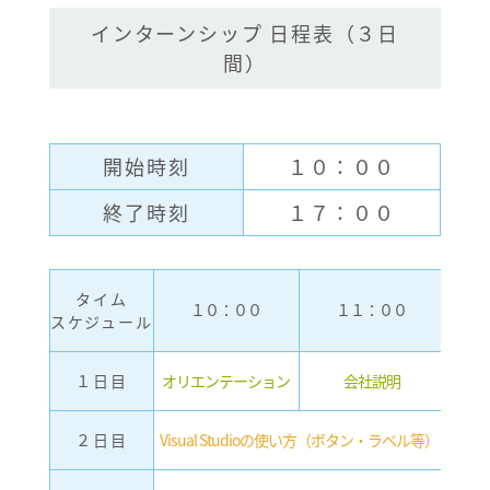
インターンシップ 日程表（３日
間）
開始時刻
１０：００
終了時刻
１７：００
タイム
１０：００
１１：００
１２
スケジュール
１日目
オリエンテーション
会社説明
昼
２日目
Visual Studioの使い方（ボタン・ラベル等）
昼